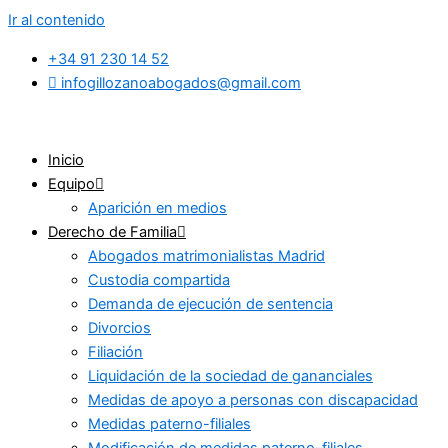
Ir al contenido
+34 91 230 14 52
infogillozanoabogados@gmail.com
Inicio
Equipo
Aparición en medios
Derecho de Familia
Abogados matrimonialistas Madrid
Custodia compartida
Demanda de ejecución de sentencia
Divorcios
Filiación
Liquidación de la sociedad de gananciales
Medidas de apoyo a personas con discapacidad
Medidas paterno-filiales
Modificación de medidas paterno-filiales