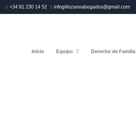
Ir
+34 91 230 14 52
infogillozanoabogados@gmail.com
al
contenido
Inicio
Equipo
Derecho de Familia