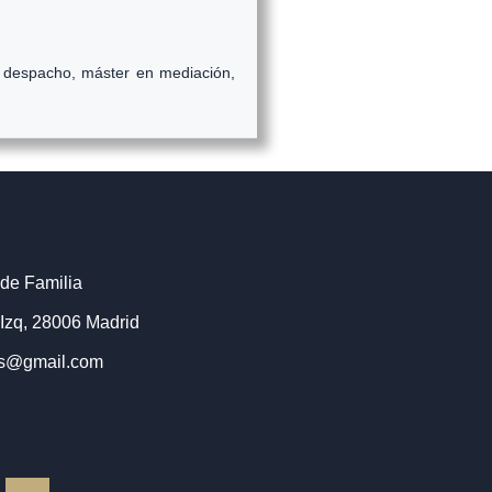
l despacho, máster en mediación,
de Familia
 Izq, 28006 Madrid
os@gmail.com
I