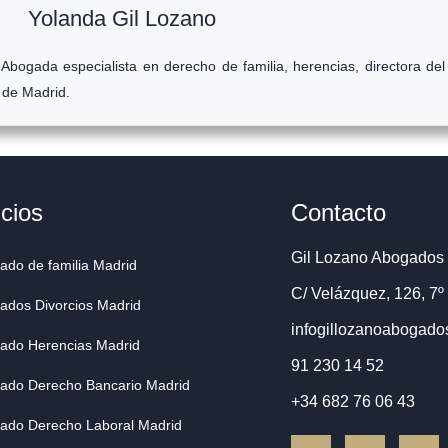
Yolanda Gil Lozano
Abogada especialista en derecho de familia, herencias, directora de
a de Madrid.
icios
Contacto
Gil Lozano Abogados 
ado de familia Madrid
C/ Velázquez, 126, 7º
ados Divorcios Madrid
infogillozanoabogad
ado Herencias Madrid
91 230 14 52
ado Derecho Bancario Madrid
+34 682 76 06 43
ado Derecho Laboral Madrid
F
T
L