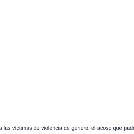
 A VÍCTIMAS DE VIOLENCI
ONSIDERADAS DELITO
Yolanda Gil Lozano
octubre 13, 2021
a las víctimas de violencia de género, el acoso que pa