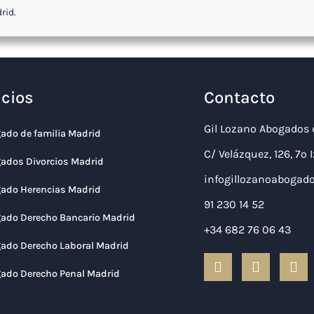
rid.
icios
Contacto
Gil Lozano Abogados 
ado de familia Madrid
C/ Velázquez, 126, 7º
ados Divorcios Madrid
infogillozanoaboga
ado Herencias Madrid
91 230 14 52
ado Derecho Bancario Madrid
+34 682 76 06 43
ado Derecho Laboral Madrid
F
T
L
a
w
i
ado Derecho Penal Madrid
c
i
n
e
t
k