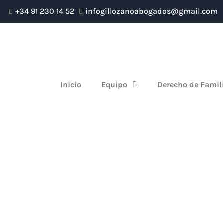
Ir
+34 91 230 14 52
infogillozanoabogados@gmail.com
al
contenido
Inicio
Equipo
Derecho de Famil