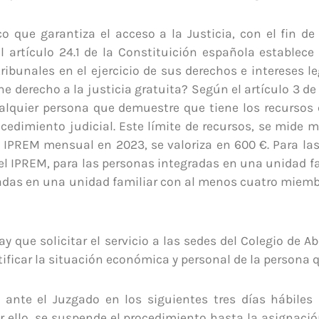
co que garantiza el acceso a la Justicia, con el fin de
 El artículo 24.1 de la Constituición española establec
tribunales en el ejercicio de sus derechos e intereses l
e derecho a la justicia gratuita? Según el artículo 3 de 
ualquier persona que demuestre que tiene los recursos 
cedimiento judicial. Este límite de recursos, se mide 
l IPREM mensual en 2023, se valoriza en 600 €. Para la
el IPREM, para las personas integradas en una unidad f
radas en una unidad familiar con al menos cuatro miemb
ay que solicitar el servicio a las sedes del Colegio de 
ificar la situación económica y personal de la persona qu
a ante el Juzgado en los siguientes tres días hábiles 
r ello, se suspende el procedimiento hasta la asignación