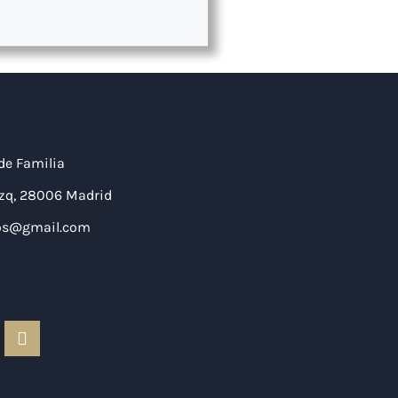
de Familia
 Izq, 28006 Madrid
dos@gmail.com
I
n
s
t