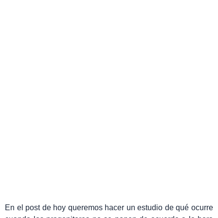
¿En qué colegio metemos a
los niños?
Paula Vicente San Antonio
marzo 3, 2020
En el post de hoy queremos hacer un estudio de qué ocurre