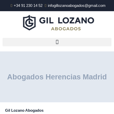
Ir
+34 91 230 14 52
infogillozanoabogados@gmail.com
al
contenido
Abogados Herencias Madrid
Gil Lozano Abogados