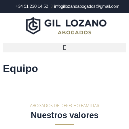
Ir
+34 91 230 14 52
infogillozanoabogados@gmail.com
al
contenido
Equipo
ABOGADOS DE DERECHO FAMILIAR
Nuestros valores