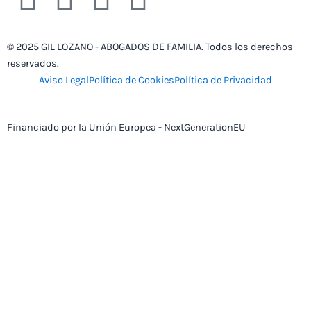
a
w
i
n
© 2025 GIL LOZANO - ABOGADOS DE FAMILIA. Todos los derechos
c
i
n
s
reservados.
Aviso Legal
Política de Cookies
Política de Privacidad
e
t
k
t
b
t
e
a
Financiado por la Unión Europea - NextGenerationEU
o
e
d
g
o
r
i
r
k
n
a
m