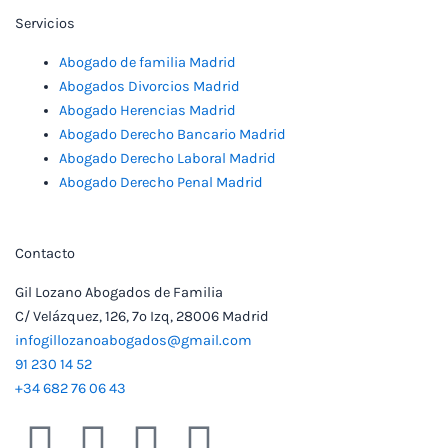
Servicios
Abogado de familia Madrid
Abogados Divorcios Madrid
Abogado Herencias Madrid
Abogado Derecho Bancario Madrid
Abogado Derecho Laboral Madrid
Abogado Derecho Penal Madrid
Contacto
Gil Lozano Abogados de Familia
C/ Velázquez, 126, 7º Izq, 28006 Madrid
infogillozanoabogados@gmail.com
91 230 14 52
+34 682 76 06 43
F
T
L
I