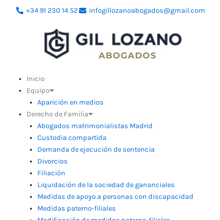
Ir
+34 91 230 14 52
infogillozanoabogados@gmail.com
al
contenido
Inicio
Equipo
Aparición en medios
Derecho de Familia
Abogados matrimonialistas Madrid
Custodia compartida
Demanda de ejecución de sentencia
Divorcios
Filiación
Liquidación de la sociedad de gananciales
Medidas de apoyo a personas con discapacidad
Medidas paterno-filiales