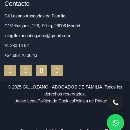
Contacto
Gil Lozano Abogados de Familia
C/ Velázquez, 126, 7º Izq, 28006 Madrid
infogillozanoabogados@gmail.com
91 230 14 52
+34 682 76 06 43
F
T
L
I
a
w
i
n
c
i
n
s
e
t
k
t
© 2025 GIL LOZANO - ABOGADOS DE FAMILIA. Todos los
b
t
e
a
derechos reservados.
o
e
d
g
Aviso Legal
Política de Cookies
Política de Privacidad
o
r
i
r
k
n
a
m