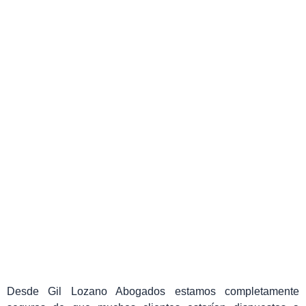
La desheredación a un hijo y
sus efectos
Paula Vicente San Antonio
agosto 26, 2024
Desde Gil Lozano Abogados estamos completamente