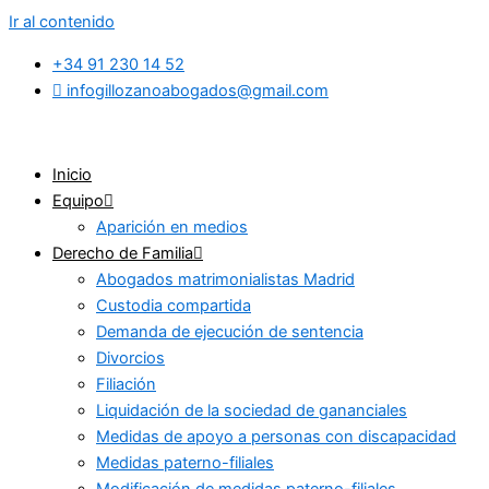
Ir al contenido
+34 91 230 14 52
infogillozanoabogados@gmail.com
Inicio
Equipo
Aparición en medios
Derecho de Familia
Abogados matrimonialistas Madrid
Custodia compartida
Demanda de ejecución de sentencia
Divorcios
Filiación
Liquidación de la sociedad de gananciales
Medidas de apoyo a personas con discapacidad
Medidas paterno-filiales
Modificación de medidas paterno-filiales