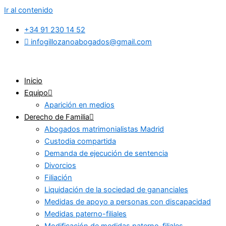
Ir al contenido
+34 91 230 14 52
infogillozanoabogados@gmail.com
Inicio
Equipo
Aparición en medios
Derecho de Familia
Abogados matrimonialistas Madrid
Custodia compartida
Demanda de ejecución de sentencia
Divorcios
Filiación
Liquidación de la sociedad de gananciales
Medidas de apoyo a personas con discapacidad
Medidas paterno-filiales
Modificación de medidas paterno-filiales