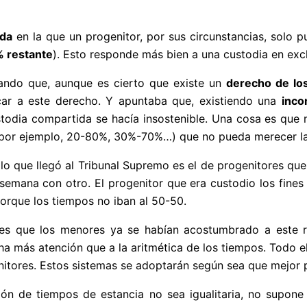
ida
en la que un progenitor, por sus circunstancias, solo 
 restante
). Esto responde más bien a una custodia en excl
cando que, aunque es cierto que existe un
derecho de lo
icar a este derecho. Y apuntaba que, existiendo una
inco
odia compartida se hacía insostenible. Una cosa es que n
 (por ejemplo, 20-80%, 30%-70%…) que no pueda merecer la
o que llegó al Tribunal Supremo es el de progenitores que 
semana con otro. El progenitor que era custodio los fines
orque los tiempos no iban al 50-50.
ores que los menores ya se habían acostumbrado a este 
ha más atención que a la aritmética de los tiempos. Todo 
enitores. Estos sistemas se adoptarán según sea que mejor 
ción de tiempos de estancia no sea igualitaria, no supon