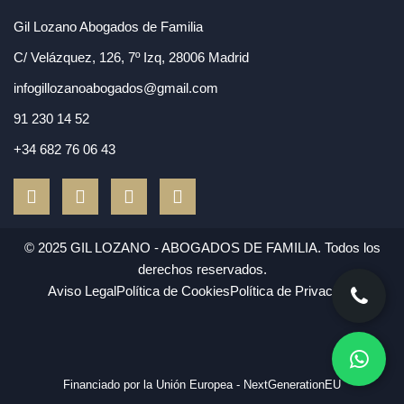
Gil Lozano Abogados de Familia
C/ Velázquez, 126, 7º Izq, 28006 Madrid
infogillozanoabogados@gmail.com
91 230 14 52
+34 682 76 06 43
F
T
L
I
a
w
i
n
c
i
n
s
e
t
k
t
© 2025 GIL LOZANO - ABOGADOS DE FAMILIA. Todos los
b
t
e
a
derechos reservados.
o
e
d
g
Aviso Legal
Política de Cookies
Política de Privacidad
o
r
i
r
k
n
a
m
Financiado por la Unión Europea - NextGenerationEU