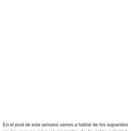
¿ME PUEDEN PRIVAR DE LA
PATRIA POTESTAD?
Paula Vicente San Antonio
octubre 6, 2020
En el post de esta semana vamos a hablar de los supuestos