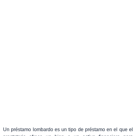
¿Qué es un préstamo
lombardo?
Paula Vicente San Antonio
abril 15, 2025
Un préstamo lombardo es un tipo de préstamo en el que el