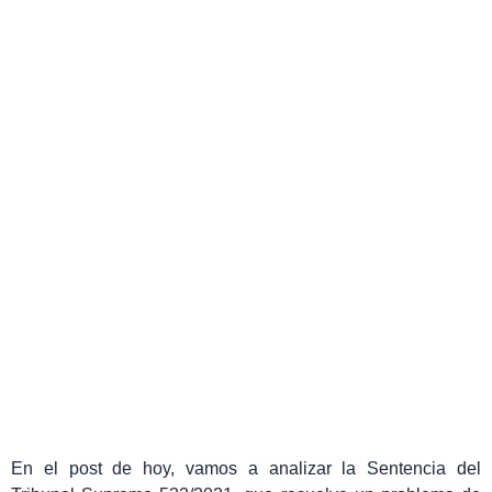
¿QUÉ LEY RIGE MI
DIVORCIO?
Paula Vicente San Antonio
noviembre 29, 2021
En el post de hoy, vamos a analizar la Sentencia del