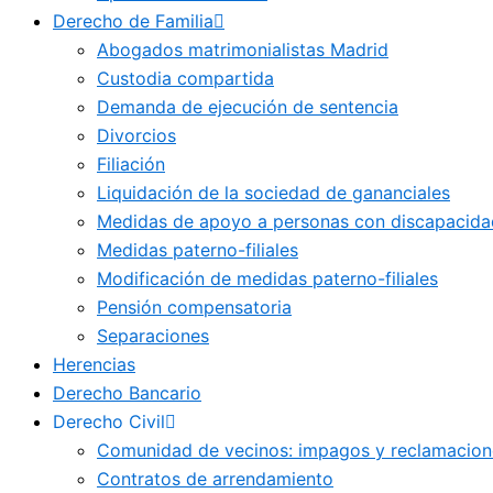
Derecho de Familia
Abogados matrimonialistas Madrid
Custodia compartida
Demanda de ejecución de sentencia
Divorcios
Filiación
Liquidación de la sociedad de gananciales
Medidas de apoyo a personas con discapacida
Medidas paterno-filiales
Modificación de medidas paterno-filiales
Pensión compensatoria
Separaciones
Herencias
Derecho Bancario
Derecho Civil
Comunidad de vecinos: impagos y reclamacion
Contratos de arrendamiento