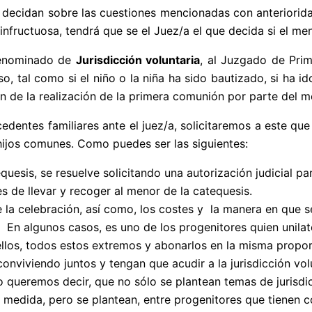
e decidan sobre las cuestiones mencionadas con anteriorida
infructuosa, tendrá que se el Juez/a el que decida si el m
 denominado de
Jurisdicción voluntaria
, al Juzgado de Prim
so, tal como si el niño o la niña ha sido bautizado, si ha id
n de la realización de la primera comunión por parte del m
edentes familiares ante el juez/a, solicitaremos a este que
hijos comunes. Como puedes ser las siguientes:
esis, se resuelve solicitando una autorización judicial par
s de llevar y recoger al menor de la catequesis.
e la celebración, así como, los costes y la manera en que s
. En algunos casos, es uno de los progenitores quien unila
re ellos, todos estos extremos y abonarlos en la misma prop
conviviendo juntos y tengan que acudir a la jurisdicción vol
o queremos decir, que no sólo se plantean temas de jurisdi
 medida, pero se plantean, entre progenitores que tienen c