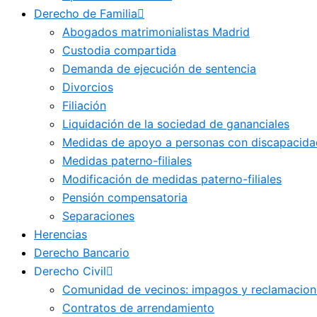
Derecho de Familia
Abogados matrimonialistas Madrid
Custodia compartida
Demanda de ejecución de sentencia
Divorcios
Filiación
Liquidación de la sociedad de gananciales
Medidas de apoyo a personas con discapacida
Medidas paterno-filiales
Modificación de medidas paterno-filiales
Pensión compensatoria
Separaciones
Herencias
Derecho Bancario
Derecho Civil
Comunidad de vecinos: impagos y reclamacion
Contratos de arrendamiento