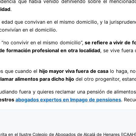
rudencia que había venido definiendo sobre el mencionad
lidad
.
e edad que convivan en el mismo domicilio, y la jurispruden
onvivían en el domicilio.
 “no convivir en el mismo domicilio”,
se refiere a vivir de 
de formación profesional en otra localidad
, se vive fuera 
 es que cuando el
hijo mayor viva fuera de casa
lo haga, no
lamar alimentos para dicho hijo
del otro progenitor, esta
estudiando fuera y quieres reclamar una pensión de alimentos
estros
abogados expertos en Impago de pensiones
. Recu
crita en el Ilustre Colegio de Abogados de Alcalá de Henares (ICAAH