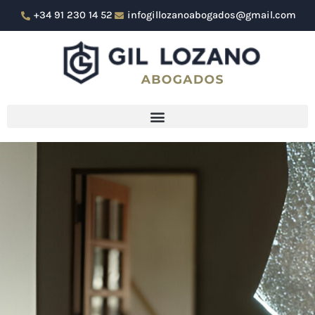
Ir
+34 91 230 14 52
infogillozanoabogados@gmail.com
al
contenido