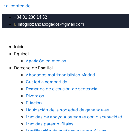
Ir al contenido
+34 91 230 14 52
infogillozanoabogados@gmail.com
Inicio
Equipo
Aparición en medios
Derecho de Familia
Abogados matrimonialistas Madrid
Custodia compartida
Demanda de ejecución de sentencia
Divorcios
Filiación
Liquidación de la sociedad de gananciales
Medidas de apoyo a personas con discapacidad
Medidas paterno-filiales
Modificación de medidas paterno-filiales