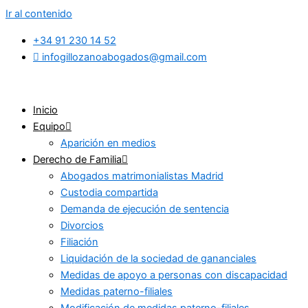
Ir al contenido
+34 91 230 14 52
infogillozanoabogados@gmail.com
Inicio
Equipo
Aparición en medios
Derecho de Familia
Abogados matrimonialistas Madrid
Custodia compartida
Demanda de ejecución de sentencia
Divorcios
Filiación
Liquidación de la sociedad de gananciales
Medidas de apoyo a personas con discapacidad
Medidas paterno-filiales
Modificación de medidas paterno-filiales