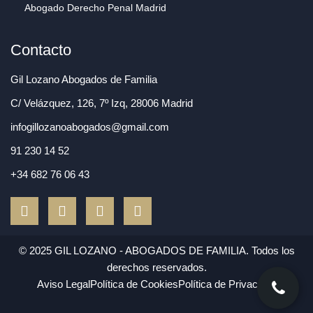
Abogado Derecho Penal Madrid
Contacto
Gil Lozano Abogados de Familia
C/ Velázquez, 126, 7º Izq, 28006 Madrid
infogillozanoabogados@gmail.com
91 230 14 52
+34 682 76 06 43
F
T
L
I
a
w
i
n
c
i
n
s
e
t
k
t
© 2025 GIL LOZANO - ABOGADOS DE FAMILIA. Todos los
b
t
e
a
derechos reservados.
o
e
d
g
Aviso Legal
Política de Cookies
Política de Privacidad
o
r
i
r
k
n
a