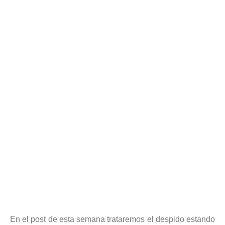
DESPIDEN ESTANDO DE
BAJA MÉDICA?
Yolanda Gil Lozano
octubre 27, 2020
En el post de esta semana trataremos el despido estando