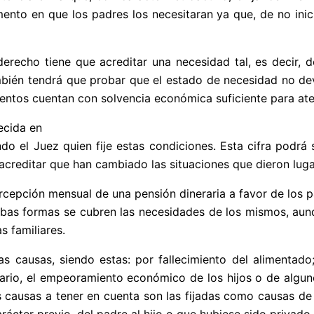
ento en que los padres los necesitaran ya que, de no inic
erecho tiene que acreditar una necesidad tal, es decir
bién tendrá que probar que el estado de necesidad no devi
alimentos cuentan con solvencia económica suficiente para a
ecida en
o el Juez quien fije estas condiciones. Esta cifra podrá s
acreditar que han cambiado las situaciones que dieron luga
cepción mensual de una pensión dineraria a favor de los pa
mbas formas se cubren las necesidades de los mismos, au
s familiares.
ias causas, siendo estas: por fallecimiento del alimenta
ario, el empeoramiento económico de los hijos o de algun
 causas a tener en cuenta son las fijadas como causas de
ácter previo, del padre al hijo o que hubiese sido privado