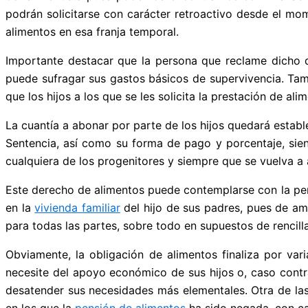
podrán solicitarse con carácter retroactivo desde el mom
alimentos en esa franja temporal.
Importante destacar que la persona que reclame dicho d
puede sufragar sus gastos básicos de supervivencia. Tam
que los hijos a los que se les solicita la prestación de 
La cuantía a abonar por parte de los hijos quedará establ
Sentencia, así como su forma de pago y porcentaje, siend
cualquiera de los progenitores y siempre que se vuelva a 
Este derecho de alimentos puede contemplarse con la per
en la
vivienda familiar
del hijo de sus padres, pues de a
para todas las partes, sobre todo en supuestos de rencilla
Obviamente, la obligación de alimentos finaliza por var
necesite del apoyo económico de sus hijos o, caso contr
desatender sus necesidades más elementales. Otra de las
en los que la
pensión de alimentos
ha sido negada, con car