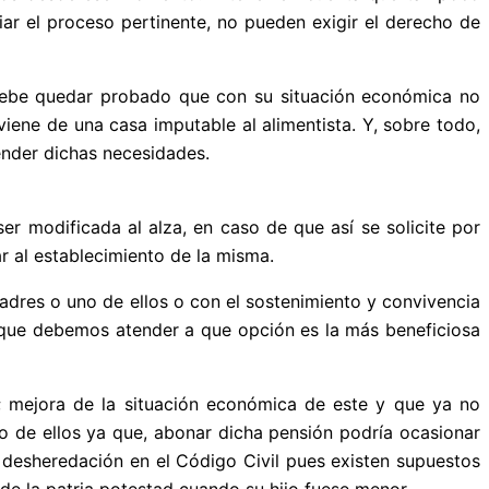
iar el proceso pertinente, no pueden exigir el derecho de
, debe quedar probado que con su situación económica no
ene de una casa imputable al alimentista. Y, sobre todo,
tender dichas necesidades.
er modificada al alza, en caso de que así se solicite por
r al establecimiento de la misma.
dres o uno de ellos o con el sostenimiento y convivencia
nque debemos atender a que opción es la más beneficiosa
do; mejora de la situación económica de este y que ya no
o de ellos ya que, abonar dicha pensión podría ocasionar
 desheredación en el Código Civil pues existen supuestos
 de la patria potestad cuando su hijo fuese menor.