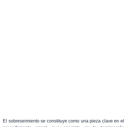
¿QUÉ ES UN
SOBRESEIMIENTO?
Yolanda Gil Lozano
diciembre 16, 2024
El sobreseimiento se constituye como una pieza clave en el