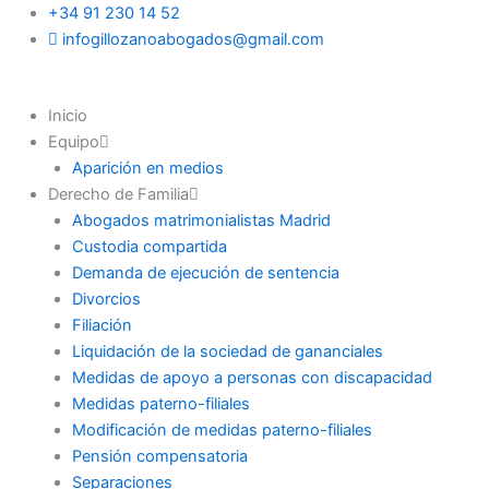
Ir
+34 91 230 14 52
al
infogillozanoabogados@gmail.com
contenido
Inicio
Equipo
Aparición en medios
Derecho de Familia
Abogados matrimonialistas Madrid
Custodia compartida
Demanda de ejecución de sentencia
Divorcios
Filiación
Liquidación de la sociedad de gananciales
Medidas de apoyo a personas con discapacidad
Medidas paterno-filiales
Modificación de medidas paterno-filiales
Pensión compensatoria
Separaciones